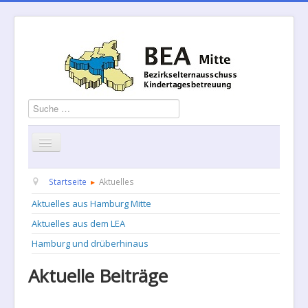
Suchen
Startseite
Über uns
Aktuelles
Termine
Startseite
Aktuelles
Aktuelles aus Hamburg Mitte
Informationen
GBS
Kontakt
Aktuelles aus dem LEA
Geschäftsordnung
Hamburg und drüberhinaus
Aktuelle Beiträge